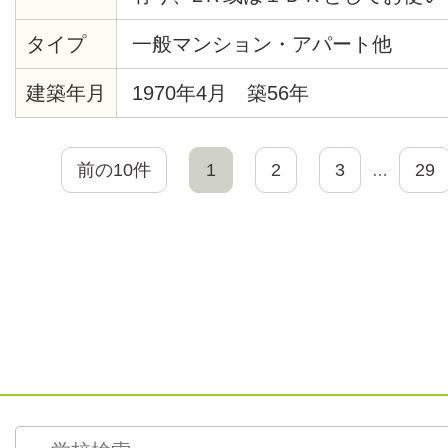
置くスペース有り・学生でなく社
タイプ
一般マンション・アパート他
す・女性２人でのシェアでも結構
と襖を張り替えます・静かな住宅
建築年月
1970年4月 築56年
す・コンビニ徒歩約3分・ダイエー
住宅地に有り・南側と東側に道路
前の10件
1
2
3
29
…