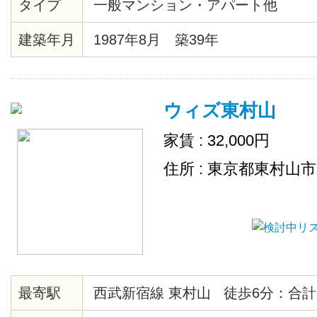
タイプ
一般マンション・アパート他
（34.68㎡）2Fがほぼフルに使えま
器/WIFI、空調機（冷暖房）、TV
建築年月
1987年8月 築39年
ジ、ガスオープン、電子レンジ、
類、洗濯機 ●シェア条件◆月額スペー
◆月額管理費2,000円◆月額WIF
ウィズ東村山
品費（トイレットペーパー、洗剤等）2
家賃 : 32,000円
住所 : 東京都東村山
最寄駅
西武新宿線 東村山 徒歩6分：合計