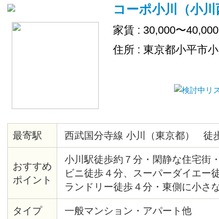
コーポ小川（小川
家賃 : 30,000〜40,00
住所 : 東京都小平市
最寄駅
西武国分寺線 小川（東京都） 徒歩
小川駅徒歩約７分・閑静な住宅街
おすすめ
ビニ徒歩４分、スーパーダイエー
ポイント
ランドリー徒歩４分・東側に小さ
イレ別・和室にジュータンを敷け
タイプ
一般マンション・アパート他
なります・台所が4.5畳