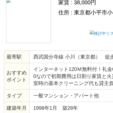
家賃 : 38,000円
住所 : 東京都小平市
最寄駅
西武国分寺線 小川（東京都） 徒歩
インターネット120Ｍ無料付！礼金
おすすめ
0なので初期費用は日割り家賃と火
ポイント
室時の基本クリーニング代も貸主
コンビニまで徒歩1分・自転車で5
タイプ
一般マンション・アパート他
ー、ドラッグストア、ドンキホー
等があり大変便利・3、4Fに家主居
建築年月
1998年1月 築28年
女性専用