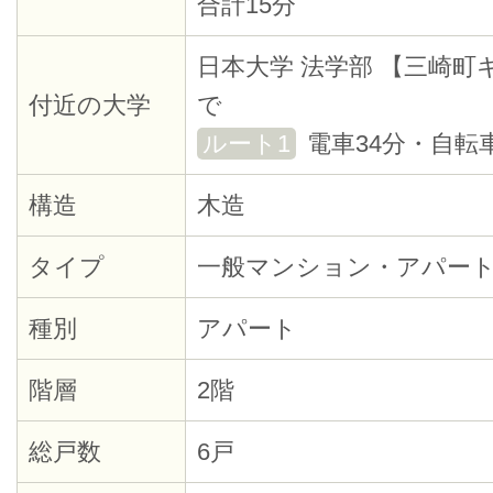
合計15分
日本大学 法学部 【三崎
付近の大学
で
ルート1
電車34分・自転
構造
木造
タイプ
一般マンション・アパー
種別
アパート
階層
2階
総戸数
6戸