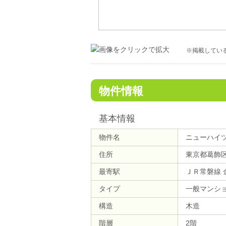
※掲載してい
物件情報
基本情報
物件名
ニューハイ
住所
東京都葛飾
最寄駅
ＪＲ常磐線 
タイプ
一般マンシ
構造
木造
階層
2階