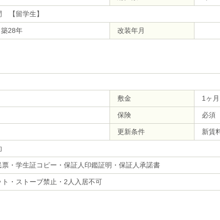
問 【留学生】
 築28年
改装年月
敷金
1ヶ月
保険
必須
更新条件
新賃
約
民票・学生証コピー・保証人印鑑証明・保証人承諾書
ット・ストーブ禁止・2人入居不可