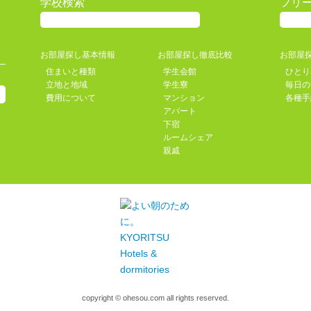
学校検索
フリ
お部屋探し基本情報
お部屋探し徹底比較
お部屋
住まいと種類
学生会館
ひとり
立地と地域
学生寮
毎日の
費用について
マンション
各種手
アパート
下宿
ルームシェア
親戚
copyright © ohesou.com all rights reserved.