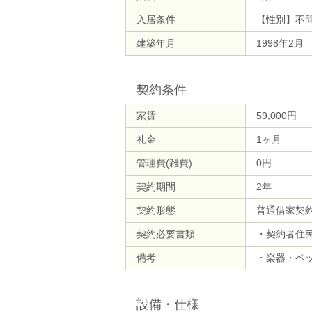
入居条件
【性別】不
建築年月
1998年2月
契約条件
家賃
59,000円
礼金
1ヶ月
管理費(雑費)
0円
契約期間
2年
契約形態
普通借家契
契約必要書類
・契約者住
備考
・楽器・ペ
設備・仕様