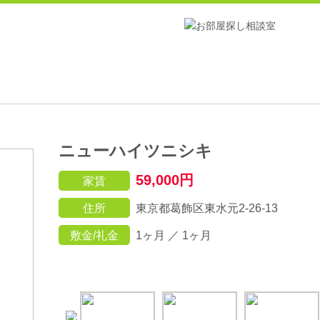
ニューハイツニシキ
59,000円
家賃
住所
東京都葛飾区東水元2-26-13
敷金/礼金
1ヶ月 ／ 1ヶ月