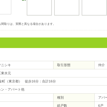
る間取りは、実際と異なる場合があります。
ツニシキ
取引形態
仲介
区東水元
金町（東京都） 徒歩16分：合計16分
ョン・アパート他
種別
アパ
総戸数
6戸