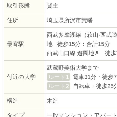
取引形態
貸主
住所
埼玉県所沢市荒幡
西武多摩湖線（萩山-西武遊
最寄駅
地 徒歩15分：合計15分
西武山口線 遊園地西 徒歩
武蔵野美術大学まで
付近の大学
ルート1
電車31分・徒歩
ルート2
自転車・徒歩25
構造
木造
タイプ
一般マンション・アパー