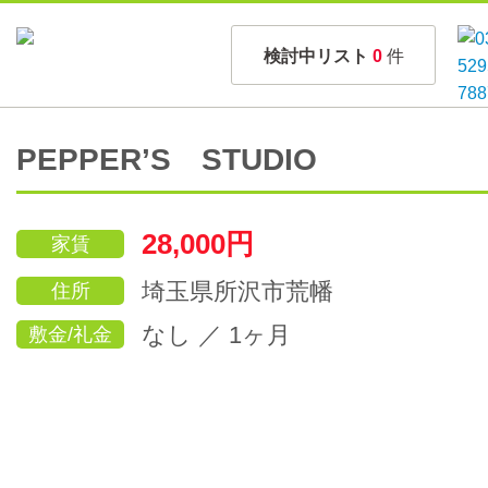
検討中リスト
0
件
PEPPER’S STUDIO
28,000円
家賃
埼玉県所沢市荒幡
住所
なし ／ 1ヶ月
敷金/礼金