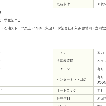
更新条件
新賃
約
票・学生証コピー
ト・石油ストーブ禁止・1年間は礼金1・保証会社加入要 敷地内・室内禁
ー
トイレ
室内
ー
洗濯機置場
ベラ
ー
エアコン
有り
有り
インターネット回線
JCOM
り）
オートロック
無し
管理体制
巡回