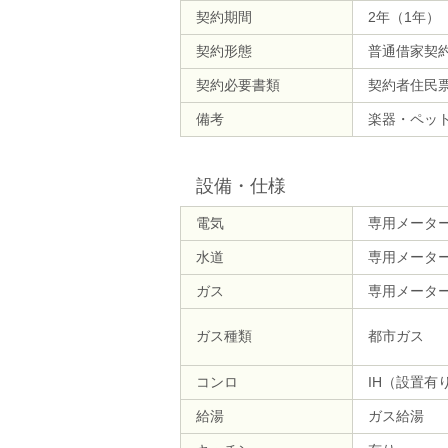
契約期間
2年（1年）
契約形態
普通借家契
契約必要書類
契約者住民
備考
楽器・ペッ
設備・仕様
電気
専用メータ
水道
専用メータ
ガス
専用メータ
ガス種類
都市ガス
コンロ
IH（設置有
給湯
ガス給湯