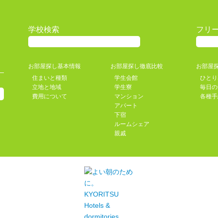
学校検索
フリ
お部屋探し基本情報
お部屋探し徹底比較
お部屋
住まいと種類
学生会館
ひとり
立地と地域
学生寮
毎日の
費用について
マンション
各種手
アパート
下宿
ルームシェア
親戚