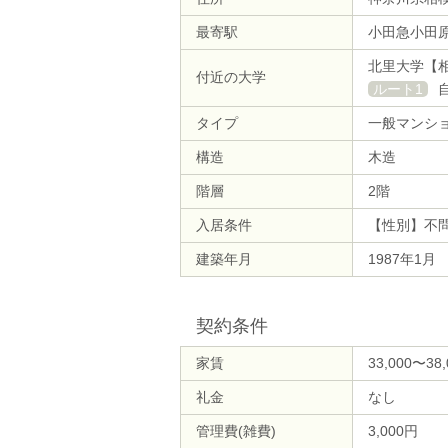
最寄駅
小田急小田原
北里大学【
付近の大学
ルート1
タイプ
一般マンシ
構造
木造
階層
2階
入居条件
【性別】不
建築年月
1987年1月
契約条件
家賃
33,000〜38
礼金
なし
管理費(雑費)
3,000円