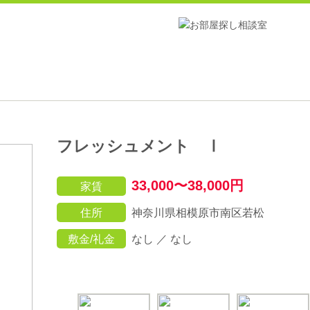
フレッシュメント Ⅰ
33,000〜38,000円
家賃
住所
神奈川県相模原市南区若松
敷金/礼金
なし ／ なし