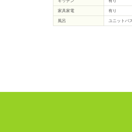
キッチン
有り
家具家電
有り
風呂
ユニットバ