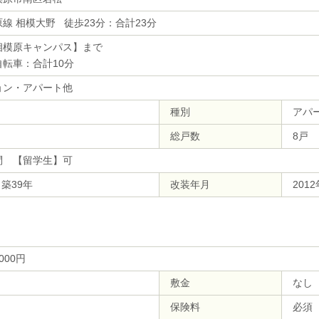
線 相模大野 徒歩23分：合計23分
相模原キャンパス】まで
自転車：合計10分
ョン・アパート他
種別
アパ
総戸数
8戸
問 【留学生】可
 築39年
改装年月
201
,000円
敷金
なし
保険料
必須