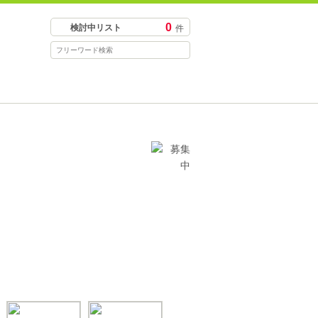
0
検討中リスト
件