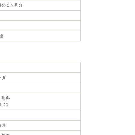
料の１ヶ月分
煙
ンダ
・無料
120
管理