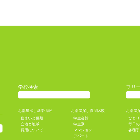
学校検索
フリ
お部屋探し基本情報
お部屋探し徹底比較
お部屋
住まいと種類
学生会館
ひとり
立地と地域
学生寮
毎日の
費用について
マンション
各種手
アパート