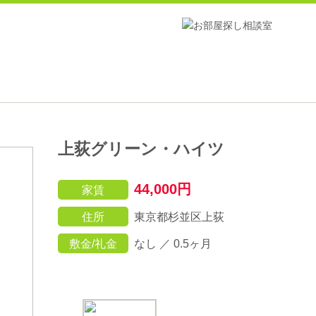
上荻グリーン・ハイツ
44,000円
家賃
住所
東京都杉並区上荻
敷金/礼金
なし ／ 0.5ヶ月