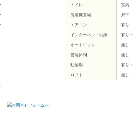
ー
トイレ
室内
ー
洗濯機置場
廊下
ー
エアコン
有り
インターネット回線
有り
オートロック
無し
管理体制
無し
駐輪場
有り
ロフト
無し
ス