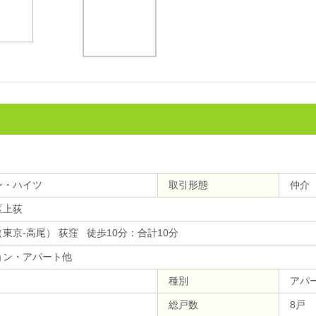
ン・ハイツ
取引形態
仲介
区上荻
東京-高尾） 荻窪 徒歩10分：合計10分
ョン・アパート他
種別
アパ
総戸数
8戸