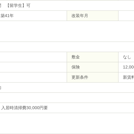
問 【留学生】可
 築41年
改装年月
敷金
なし
保険
12,0
更新条件
新賃
約
入居時清掃費30,000円要