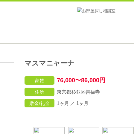
マスマニャーナ
76,000〜86,000円
家賃
住所
東京都杉並区善福寺
敷金/礼金
1ヶ月 ／ 1ヶ月