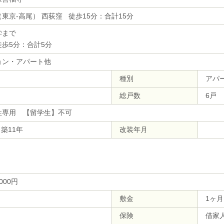
東京-高尾） 西荻窪 徒歩15分：合計15分
学まで
徒歩5分：合計5分
ョン・アパート他
種別
アパ
総戸数
6戸
性専用 【留学生】不可
 築11年
改装年月
,000円
敷金
1ヶ月
保険
借家