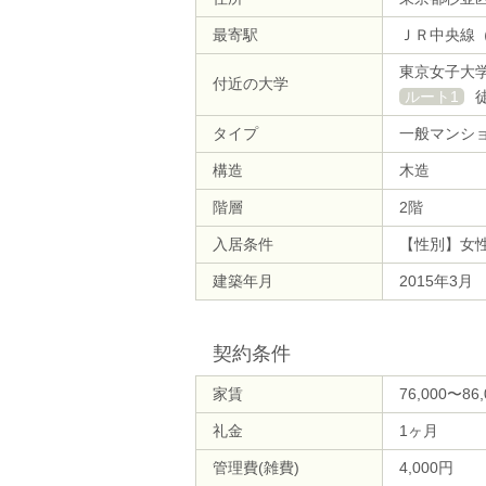
最寄駅
ＪＲ中央線（
東京女子大
付近の大学
ルート1
タイプ
一般マンシ
構造
木造
階層
2階
入居条件
【性別】女
建築年月
2015年3月
契約条件
家賃
76,000〜86
礼金
1ヶ月
管理費(雑費)
4,000円