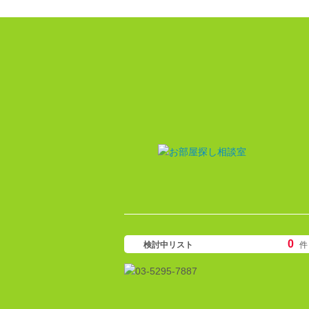
0
検討中リスト
件