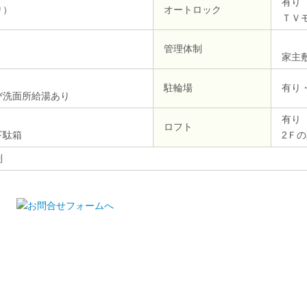
有り
り）
オートロック
ＴＶ
管理体制
家主
駐輪場
有り
び洗面所給湯あり
有り
ロフト
下駄箱
2Ｆ
別