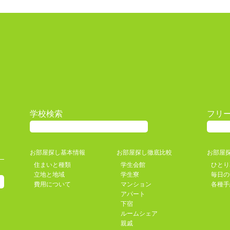
学校検索
フリ
お部屋探し基本情報
お部屋探し徹底比較
お部屋
住まいと種類
学生会館
ひとり
立地と地域
学生寮
毎日の
費用について
マンション
各種手
アパート
下宿
ルームシェア
親戚