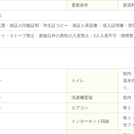
更新条件
新賃
約
民票・保証人印鑑証明・学生証コピー・保証人承諾書 ・収入証明書・実
ット・ストーブ禁止・家族以外の異性の入室禁止・2人入居不可・喫煙禁
室内
ー
トイレ
温水
り。
ー
洗濯機置場
室内
ー
エアコン
有り
有り
インターネット回線
光フ