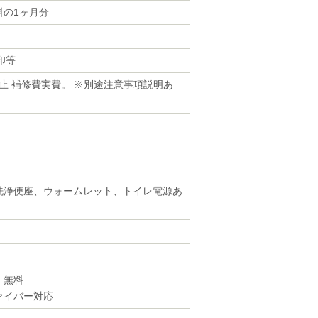
料の1ヶ月分
印等
止 補修費実費。 ※別途注意事項説明あ
洗浄便座、ウォームレット、トイレ電源あ
・無料
ァイバー対応