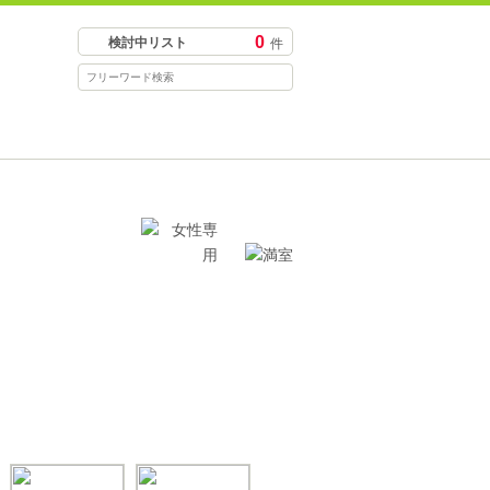
0
検討中リスト
件