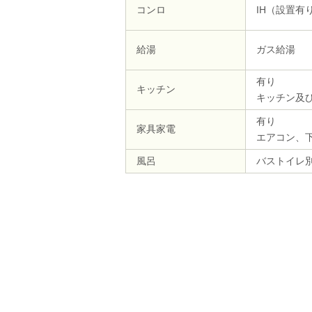
コンロ
IH（設置有
給湯
ガス給湯
有り
キッチン
キッチン及
有り
家具家電
エアコン、
風呂
バストイレ