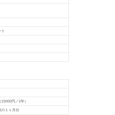
ート
15000円／2年）
料の１ヶ月分