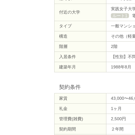
実践女子大
付近の大学
ルート1
タイプ
一般マンシ
構造
その他（軽
階層
2階
入居条件
【性別】不
建築年月
1988年8月
契約条件
家賃
43,000〜46
礼金
1ヶ月
管理費(雑費)
2,500円
契約期間
２年間