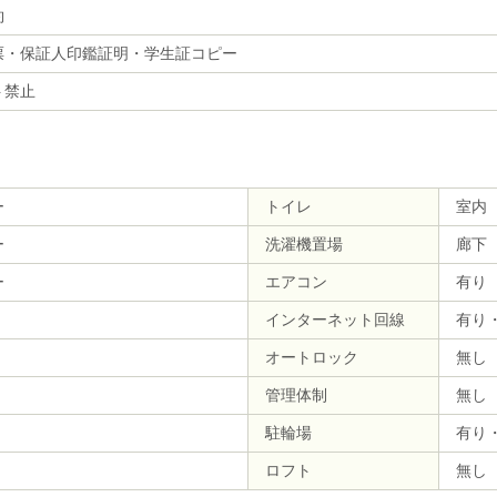
約
票・保証人印鑑証明・学生証コピー
ト禁止
ー
トイレ
室内
ー
洗濯機置場
廊下
ー
エアコン
有り
インターネット回線
有り
オートロック
無し
管理体制
無し
駐輪場
有り
ロフト
無し