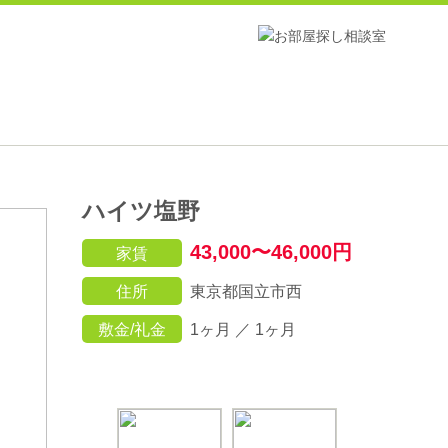
ハイツ塩野
43,000〜46,000円
家賃
住所
東京都国立市西
敷金/礼金
1ヶ月 ／ 1ヶ月