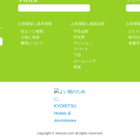
学校検索
フリ
お部屋探し基本情報
お部屋探し徹底比較
お部屋
住まいと種類
学生会館
ひとり
立地と地域
学生寮
毎日の
費用について
マンション
各種手
アパート
下宿
ルームシェア
親戚
copyright © ohesou.com all rights reserved.