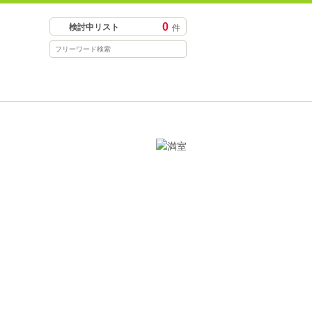
0
検討中リスト
件