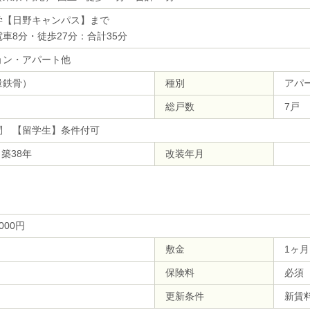
学【日野キャンパス】まで
電車8分・徒歩27分：合計35分
ョン・アパート他
量鉄骨）
種別
アパ
総戸数
7戸
問 【留学生】条件付可
 築38年
改装年月
,000円
敷金
1ヶ月
保険料
必須（
更新条件
新賃