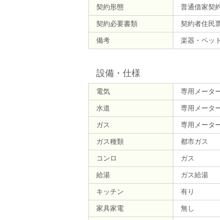
契約形態
普通借家契
契約必要書類
契約者住民
備考
楽器・ペッ
設備・仕様
電気
専用メータ
水道
専用メータ
ガス
専用メータ
ガス種類
都市ガス
コンロ
ガス
給湯
ガス給湯
キッチン
有り
家具家電
無し