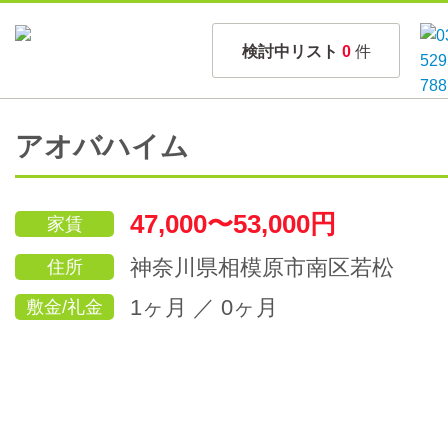
検討中リスト
0
件
アオバハイム
47,000〜53,000円
家賃
神奈川県相模原市南区若松
住所
1ヶ月 ／ 0ヶ月
敷金/礼金