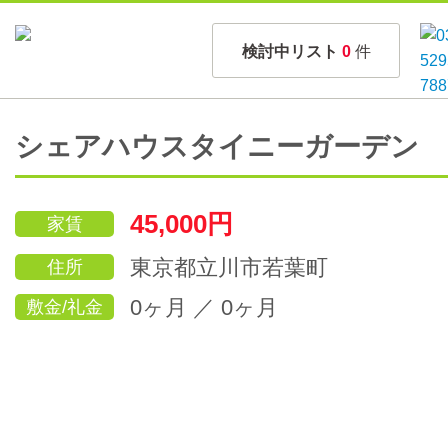
検討中リスト
0
件
シェアハウスタイニーガーデン
45,000円
家賃
東京都立川市若葉町
住所
0ヶ月 ／ 0ヶ月
敷金/礼金