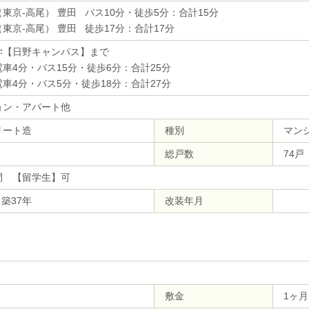
東京-高尾） 豊田 バス10分・徒歩5分：合計15分
東京-高尾） 豊田 徒歩17分：合計17分
学【日野キャンパス】まで
電車4分・バス15分・徒歩6分：合計25分
電車4分・バス5分・徒歩18分：合計27分
ョン・アパート他
リート造
種別
マン
総戸数
74戸
問 【留学生】可
 築37年
改装年月
敷金
1ヶ月