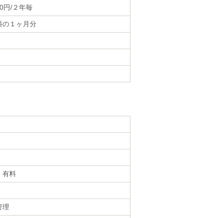
000円/２年毎
料の１ヶ月分
・有料
管理