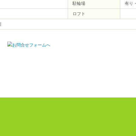
駐輪場
有り
ロフト
別