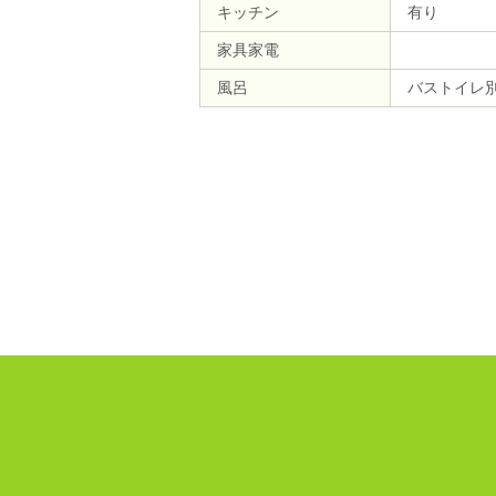
キッチン
有り
家具家電
風呂
バストイレ