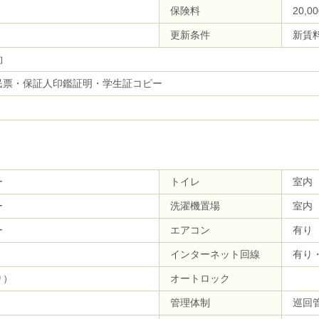
保険料
20,
更新条件
新賃
約
民票・保証人印鑑証明・学生証コピー
ー
トイレ
室内
ー
洗濯機置場
室内
ー
エアコン
有り
インターネット回線
有り
り）
オートロック
管理体制
巡回