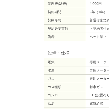
管理費(雑費)
4,000円
契約期間
2年（1年）
契約形態
普通借家契
契約必要書類
・契約者住
備考
ペット禁止
設備・仕様
電気
専用メータ
水道
専用メータ
ガス
専用メータ
ガス種類
都市ガス
コンロ
IH（設置有
給湯
電気給湯