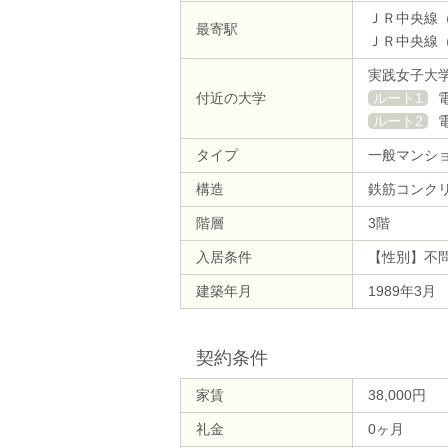
ＪＲ中央線（
最寄駅
ＪＲ中央線（
実践女子大
付近の大学
ルート1
ルート2
タイプ
一般マンシ
構造
鉄筋コンク
階層
3階
入居条件
【性別】不
建築年月
1989年3月
契約条件
家賃
38,000円
礼金
0ヶ月