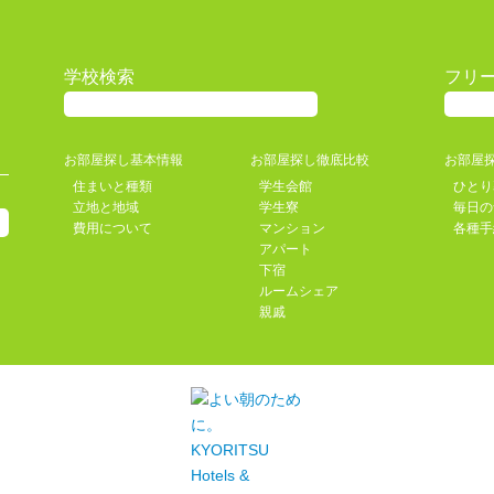
学校検索
フリ
お部屋探し基本情報
お部屋探し徹底比較
お部屋
住まいと種類
学生会館
ひとり
立地と地域
学生寮
毎日の
費用について
マンション
各種手
アパート
下宿
ルームシェア
親戚