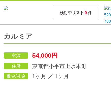
検討中リスト
0
件
カルミア
54,000円
家賃
東京都小平市上水本町
住所
1ヶ月 ／ 1ヶ月
敷金/礼金