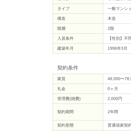
タイプ
一般マンシ
構造
木造
階層
2階
入居条件
【性別】不
建築年月
1996年3月
契約条件
家賃
48,000〜78
礼金
0ヶ月
管理費(雑費)
2,000円
契約期間
2年間
契約形態
普通借家契