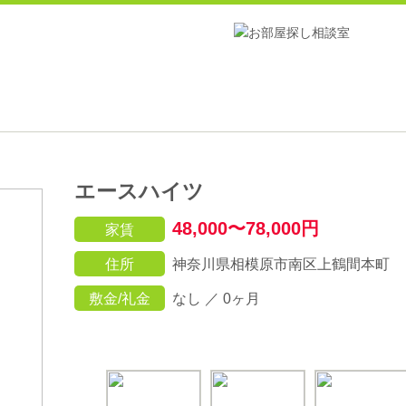
エースハイツ
48,000〜78,000円
家賃
住所
神奈川県相模原市南区上鶴間本町
敷金/礼金
なし ／ 0ヶ月