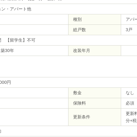
ョン・アパート他
種別
アパ
総戸数
3戸
問 【留学生】不可
 築30年
改装年月
,000円
敷金
なし
保険料
必須（
更新料
更新条件
分+税
約