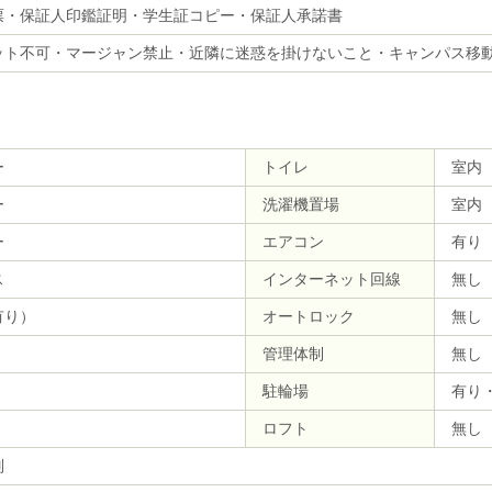
票・保証人印鑑証明・学生証コピー・保証人承諾書
ト不可・マージャン禁止・近隣に迷惑を掛けないこと・キャンパス移動の
ー
トイレ
室内
ー
洗濯機置場
室内
ー
エアコン
有り
ス
インターネット回線
無し
有り）
オートロック
無し
管理体制
無し
駐輪場
有り
ロフト
無し
別