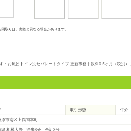
る間取りは、実際と異なる場合があります。
・お風呂トイレ別セパレートタイプ 更新事務手数料0.5ヶ月（税別） 退
ツ
取引形態
仲介
模原市南区上鶴間本町
線 相模大野 徒歩3分：合計3分