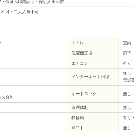
票・保証人印鑑証明・保証人承諾書
ト不可・二人入居不可
ー
トイレ
室内
ー
洗濯機置場
廊下
ー
エアコン
有り
無し
インターネット回線
電話
オートロック
無し
ガス台無し
管理体制
無し
駐輪場
有り
ロフト
無し