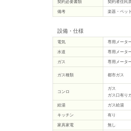
契約必要書類
契約者住民
備考
楽器・ペッ
設備・仕様
電気
専用メータ
水道
専用メータ
ガス
専用メータ
ガス種類
都市ガス
ガス
コンロ
ガス口有り
給湯
ガス給湯
キッチン
有り
家具家電
無し