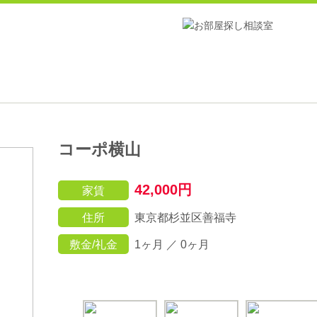
コーポ横山
42,000円
家賃
住所
東京都杉並区善福寺
敷金/礼金
1ヶ月 ／ 0ヶ月