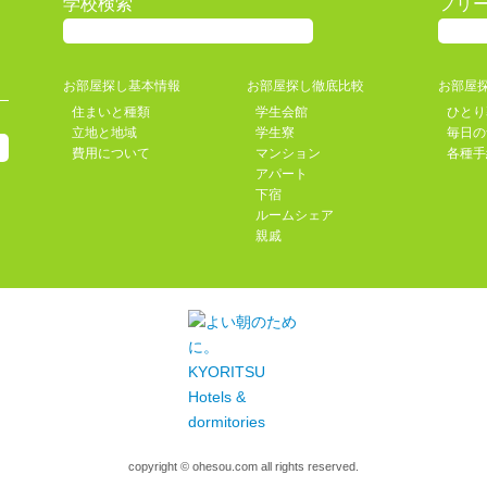
学校検索
フリ
お部屋探し基本情報
お部屋探し徹底比較
お部屋
住まいと種類
学生会館
ひとり
立地と地域
学生寮
毎日の
費用について
マンション
各種手
アパート
下宿
ルームシェア
親戚
copyright © ohesou.com all rights reserved.