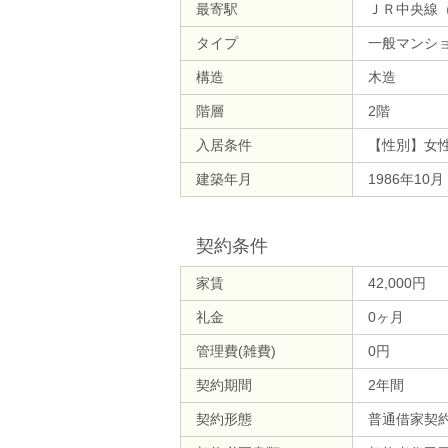
最寄駅
ＪＲ中央線（
タイプ
一般マンシ
構造
木造
階層
2階
入居条件
【性別】女
建築年月
1986年10
契約条件
家賃
42,000円
礼金
0ヶ月
管理費(雑費)
0円
契約期間
2年間
契約形態
普通借家契