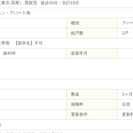
東京-高尾） 西荻窪 徒歩15分：合計15分
ョン・アパート他
種別
アパ
総戸数
2戸
性専用 【留学生】不可
月 築40年
改装年月
敷金
1ヶ月
保険料
任意
更新条件
更新料
約