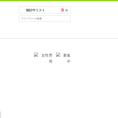
0
検討中リスト
件