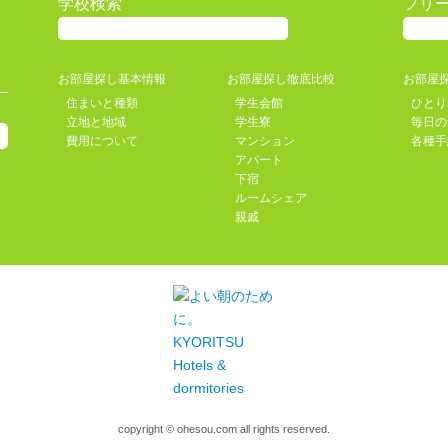
学校検索
フリ
お部屋探し基本情報
お部屋探し徹底比較
お部屋
住まいと種類
学生会館
ひとり
立地と地域
学生寮
毎日の
費用について
マンション
各種手
アパート
下宿
ルームシェア
親戚
copyright © ohesou.com all rights reserved.