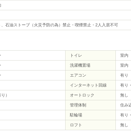
約
ト、石油ストーブ（火災予防の為）禁止・喫煙禁止・2人入居不可
ー
トイレ
室内
ー
洗濯機置場
室内
ー
エアコン
有り
インターネット回線
有り
有り）
オートロック
無し
管理体制
住み
駐輪場
有り
ロフト
無し