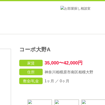
コーポ大野A
35,000〜42,000円
家賃
住所
神奈川相模原市南区相模大野
敷金/礼金
1ヶ月 ／ 0ヶ月