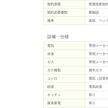
契約形態
普通借家契
契約必要書類
要確認
備考
楽器、ペッ
設備・仕様
電気
専用メータ
水道
専用メータ
ガス
専用メータ
ガス種類
都市ガス
コンロ
電気（設置
給湯
電気給湯
キッチン
有り
家具家電
有り