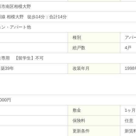
原市南区相模大野
線 相模大野 徒歩14分：合計14分
ョン・アパート他
種別
アパ
総戸数
4戸
性専用 【留学生】不可
 築39年
改装年月
199
,000円
敷金
1ヶ月
保険料
任意
更新条件
新賃