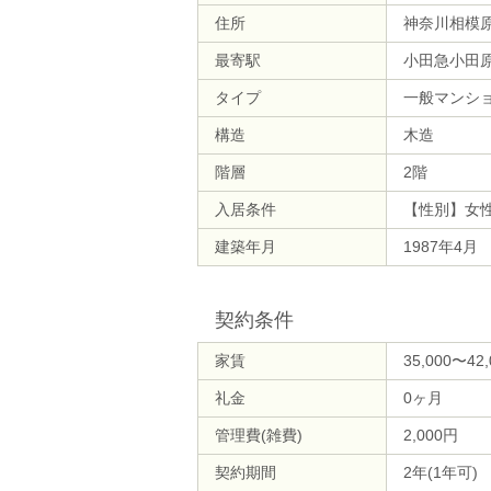
住所
神奈川相模
最寄駅
小田急小田原
タイプ
一般マンシ
構造
木造
階層
2階
入居条件
【性別】女
建築年月
1987年4月
契約条件
家賃
35,000〜42
礼金
0ヶ月
管理費(雑費)
2,000円
契約期間
2年(1年可)