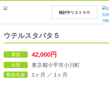
検討中リスト
0
件
ウテルスタバタ５
42,000円
家賃
東京都小平市小川町
住所
1ヶ月 ／ 1ヶ月
敷金/礼金