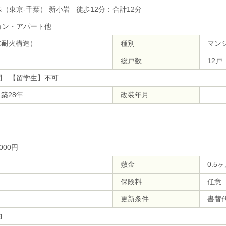
（東京-千葉） 新小岩 徒歩12分：合計12分
ョン・アパート他
C耐火構造）
種別
マン
総戸数
12戸
問 【留学生】不可
 築28年
改装年月
,000円
敷金
0.5
保険料
任意
更新条件
書替代
約