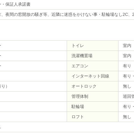
ー・保証人承諾書
、夜間の窓開放の騒ぎ等、近隣に迷惑をかけない事・駐輪場なし2C、2
ー
トイレ
室内
ー
洗濯機置場
室内
ー
エアコン
有り
インターネット回線
有り
有り）
オートロック
無し
管理体制
巡回
駐輪場
有り
ロフト
無し
ス