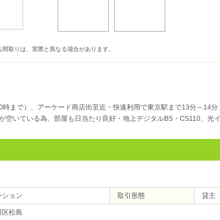
る間取りは、実際と異なる場合があります。
0時まで）、アーケード商店街至近・快速利用で東京駅まで13分～14
が空いている為、部屋も日当たり良好・地上デジタルBS・CS110、光
ンション
取引形態
貸主
川区松島