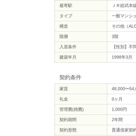
最寄駅
ＪＲ総武本線
タイプ
一般マンシ
構造
その他（AL
階層
3階
入居条件
【性別】不
建築年月
1998年3月
契約条件
家賃
48,000〜54
礼金
0ヶ月
管理費(雑費)
1,000円
契約期間
2年間
契約形態
普通借家契