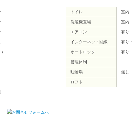
ー
トイレ
室内
ー
洗濯機置場
室内
ー
エアコン
有り
ス
インターネット回線
有り
り）
オートロック
有り
管理体制
駐輪場
無し
ロフト
別