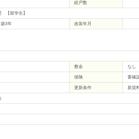
総戸数
問 【留学生】
 築3年
改装年月
敷金
なし
保険
要確
更新条件
新賃
約