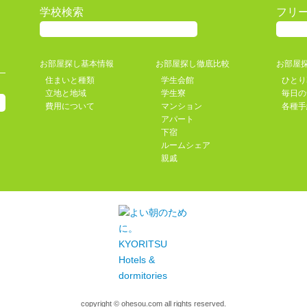
学校検索
フリ
お部屋探し基本情報
お部屋探し徹底比較
お部屋
住まいと種類
学生会館
ひとり
立地と地域
学生寮
毎日の
費用について
マンション
各種手
アパート
下宿
ルームシェア
親戚
copyright © ohesou.com all rights reserved.