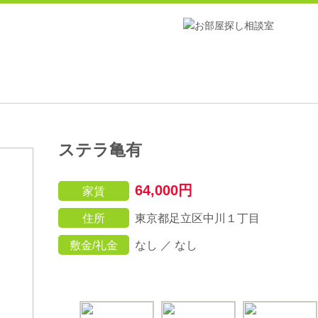
ステラ亀有
64,000円
家賃
住所
東京都足立区中川１丁目
敷金/礼金
なし ／ なし