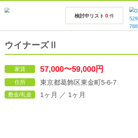
検討中リスト
0
件
ウイナーズⅡ
57,000〜59,000円
家賃
東京都葛飾区東金町5-6-7
住所
1ヶ月 ／ 1ヶ月
敷金/礼金