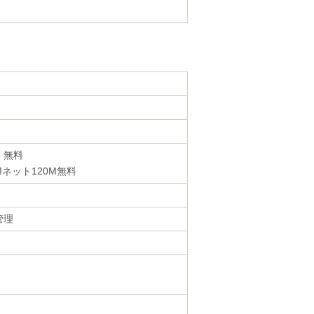
・無料
Mネット120M無料
管理