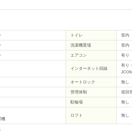
ー
トイレ
室内
ー
洗濯機置場
室内
ー
エアコン
有り
有り
インターネット回線
JCO
オートロック
無し
管理体制
巡回
駐輪場
無し
ロフト
無し
濯機
ス