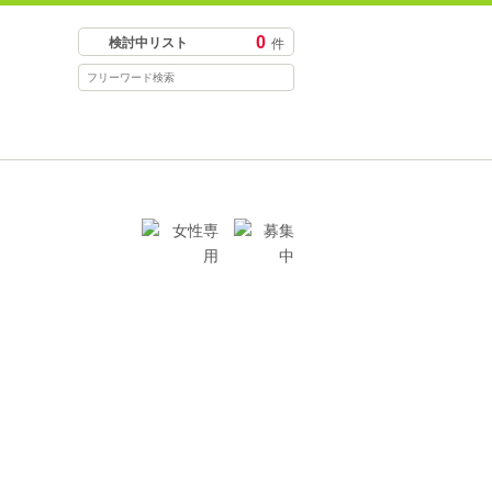
0
検討中リスト
件