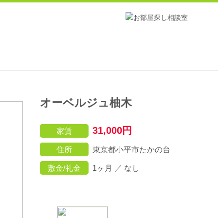
オーベルジュ柚木
31,000円
家賃
住所
東京都小平市たかの台
敷金/礼金
1ヶ月 ／ なし