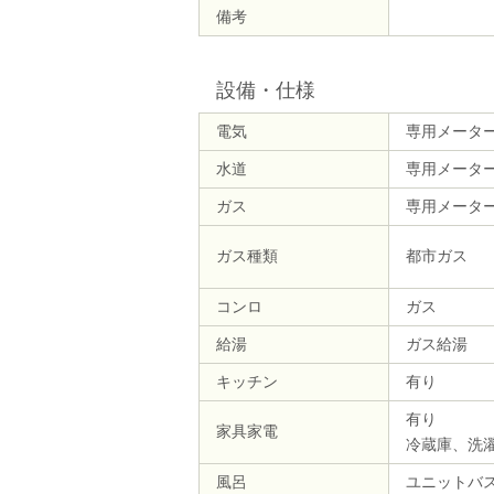
備考
設備・仕様
電気
専用メータ
水道
専用メータ
ガス
専用メータ
ガス種類
都市ガス
コンロ
ガス
給湯
ガス給湯
キッチン
有り
有り
家具家電
冷蔵庫、洗
風呂
ユニットバ