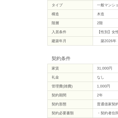
タイプ
一般マンシ
構造
木造
階層
2階
入居条件
【性別】女
建築年月
築2026年
契約条件
家賃
31,000円
礼金
なし
管理費(雑費)
1,000円
契約期間
2年
契約形態
普通借家契
契約必要書類
・契約者住