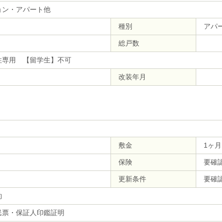
ョン・アパート他
種別
アパ
総戸数
性専用 【留学生】不可
改装年月
敷金
1ヶ月
保険
要確
更新条件
要確
約
民票・保証人印鑑証明