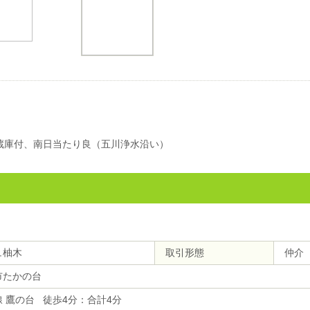
冷蔵庫付、南日当たり良（五川浄水沿い）
ュ柚木
取引形態
仲介
市たかの台
 鷹の台 徒歩4分：合計4分