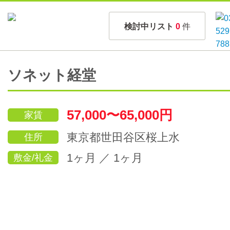
検討中リスト
0
件
ソネット経堂
57,000〜65,000円
家賃
東京都世田谷区桜上水
住所
1ヶ月 ／ 1ヶ月
敷金/礼金