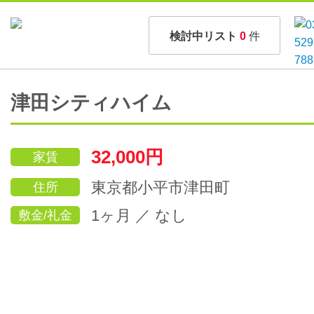
検討中リスト
0
件
津田シティハイム
32,000円
家賃
東京都小平市津田町
住所
1ヶ月 ／ なし
敷金/礼金