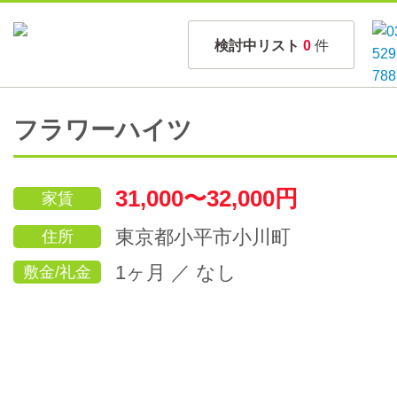
検討中リスト
0
件
フラワーハイツ
31,000〜32,000円
家賃
東京都小平市小川町
住所
1ヶ月 ／ なし
敷金/礼金