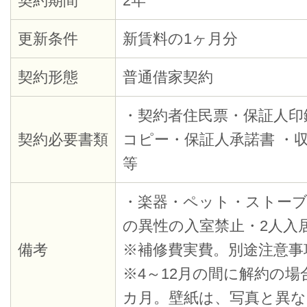
契約期間
2年
更新条件
新賃料の1ヶ月分
契約形態
普通借家契約
・契約者住民票・保証人印
契約必要書類
コピー・保証人承諾書 ・
等
・楽器・ペット・ストーブ
の異性の入室禁止・2人入
備考
※補修費実費。別途注意事
※4～12月の間に解約の
カ月。壁紙は、写真と異な