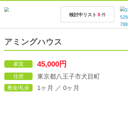
検討中リスト
0
件
アミングハウス
45,000円
家賃
東京都八王子市犬目町
住所
1ヶ月 ／ 0ヶ月
敷金/礼金