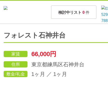
検討中リスト
0
件
フォレスト石神井台
66,000円
家賃
東京都練馬区石神井台
住所
1ヶ月 ／ 1ヶ月
敷金/礼金