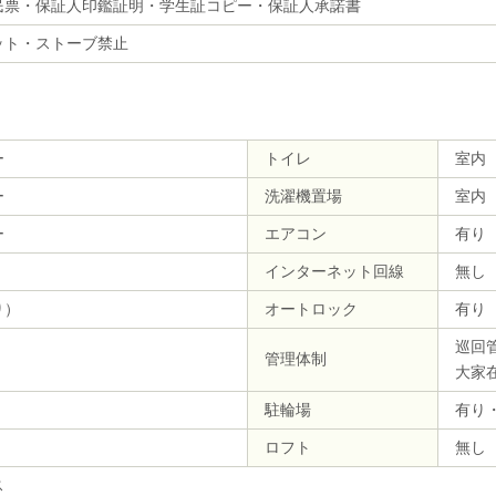
民票・保証人印鑑証明・学生証コピー・保証人承諾書
ット・ストーブ禁止
ー
トイレ
室内
ー
洗濯機置場
室内
ー
エアコン
有り
インターネット回線
無し
り）
オートロック
有り
巡回
管理体制
大家
駐輪場
有り
ロフト
無し
ス