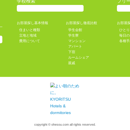
学校検索
フリ
お部屋探し基本情報
お部屋探し徹底比較
お部屋
住まいと種類
学生会館
ひとり
立地と地域
学生寮
毎日の
費用について
マンション
各種手
アパート
下宿
ルームシェア
親戚
copyright © ohesou.com all rights reserved.