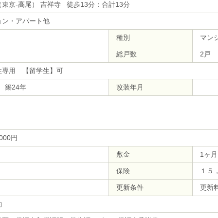
東京-高尾） 吉祥寺 徒歩13分：合計13分
ョン・アパート他
種別
マン
総戸数
2戸
性専用 【留学生】可
月 築24年
改装年月
,000円
敷金
1ヶ月
保険
１５
更新条件
更新
約