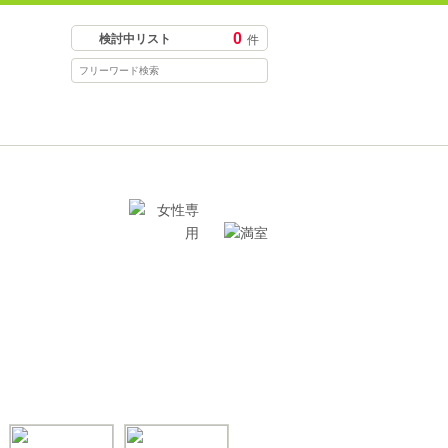
0
検討中リスト
件