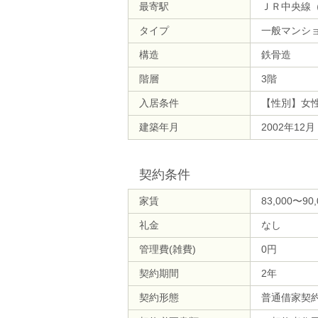
最寄駅
ＪＲ中央線（
タイプ
一般マンシ
構造
鉄骨造
階層
3階
入居条件
【性別】女
建築年月
2002年12
契約条件
家賃
83,000〜90
礼金
なし
管理費(雑費)
0円
契約期間
2年
契約形態
普通借家契