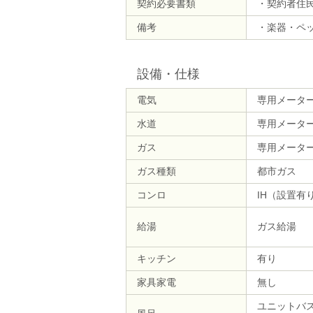
契約必要書類
・契約者住
備考
・楽器・ペ
設備・仕様
電気
専用メータ
水道
専用メータ
ガス
専用メータ
ガス種類
都市ガス
コンロ
IH（設置有
給湯
ガス給湯
キッチン
有り
家具家電
無し
ユニットバ