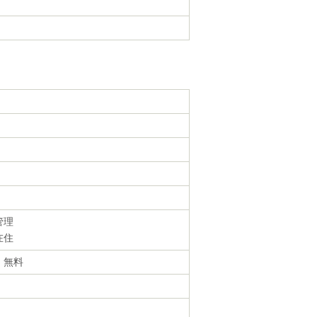
管理
在住
・無料