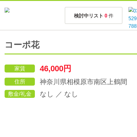
検討中リスト
0
件
コーポ花
46,000円
家賃
神奈川県相模原市南区上鶴間
住所
なし ／ なし
敷金/礼金