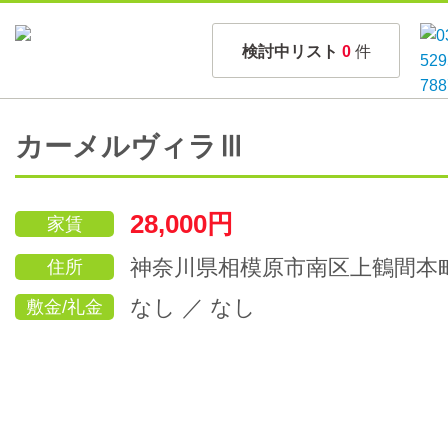
検討中リスト
0
件
カーメルヴィラⅢ
28,000円
家賃
神奈川県相模原市南区上鶴間本
住所
なし ／ なし
敷金/礼金