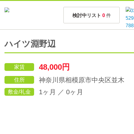
検討中リスト
0
件
ハイツ淵野辺
48,000円
家賃
神奈川県相模原市中央区並木
住所
1ヶ月 ／ 0ヶ月
敷金/礼金