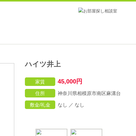
ハイツ井上
45,000円
家賃
住所
神奈川県相模原市南区麻溝台
敷金/礼金
なし ／ なし