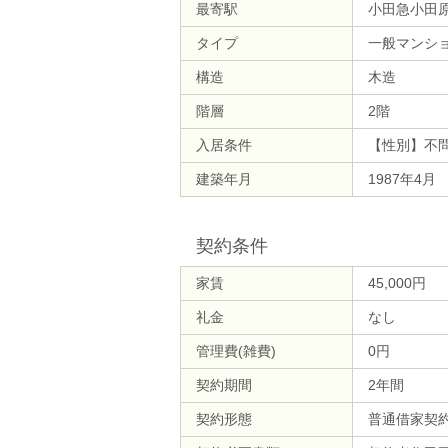
最寄駅
小田急小田原
タイプ
一般マンシ
構造
木造
階層
2階
入居条件
【性別】不
建築年月
1987年4月
契約条件
家賃
45,000円
礼金
なし
管理費(雑費)
0円
契約期間
2年間
契約形態
普通借家契