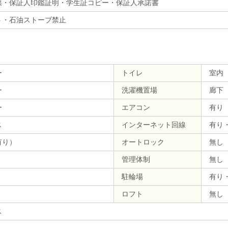
票・保証人印鑑証明・学生証コピー・保証人承諾書
ト・石油ストーブ禁止
ー
トイレ
室内
ー
洗濯機置場
廊下
ー
エアコン
有り
ス
インターネット回線
有り
有り）
オートロック
無し
管理体制
無し
駐輪場
有り
ロフト
無し
ス