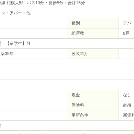
線 相模大野 バス10分・徒歩5分：合計15分
ョン・アパート他
種別
アパ
総戸数
8戸
問 【留学生】可
 築39年
改装年月
敷金
なし
保険料
必須（
更新条件
新賃
約