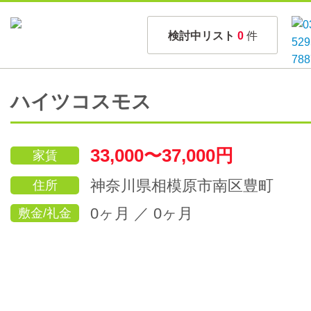
検討中リスト
0
件
ハイツコスモス
33,000〜37,000円
家賃
神奈川県相模原市南区豊町
住所
0ヶ月 ／ 0ヶ月
敷金/礼金