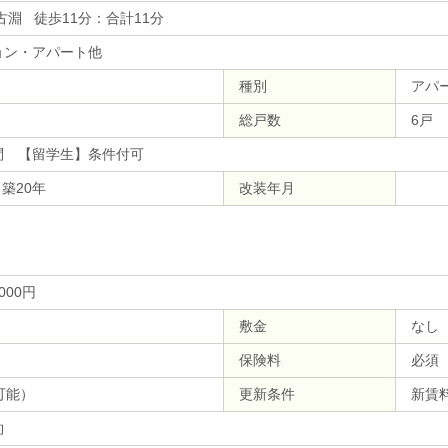
古淵 徒歩11分：合計11分
ョン・アパート他
種別
アパ
総戸数
6戸
問 【留学生】条件付可
 築20年
改装年月
,000円
敷金
なし
保険料
必須（
可能）
更新条件
新賃
約