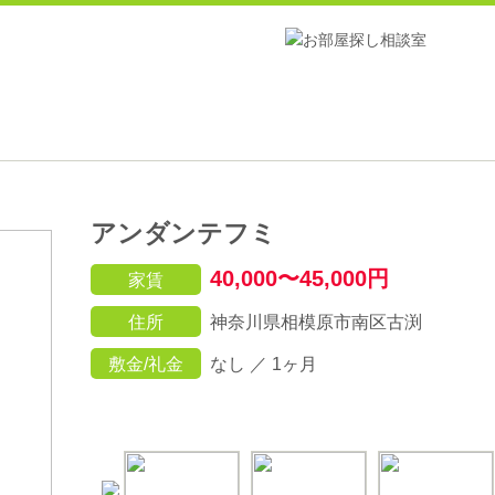
アンダンテフミ
40,000〜45,000円
家賃
住所
神奈川県相模原市南区古渕
敷金/礼金
なし ／ 1ヶ月