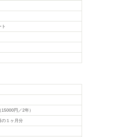
ート
15000円／2年）
料の１ヶ月分