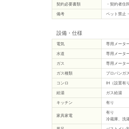
契約必要書類
・契約者住
備考
ペット禁止・
設備・仕様
電気
専用メータ
水道
専用メータ
ガス
専用メータ
ガス種類
プロパンガ
コンロ
IH（設置有
給湯
ガス給湯
キッチン
有り
有り
家具家電
冷蔵庫、洗
風呂
バストイレ