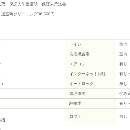
民票・保証人印鑑証明・保証人承諾書
退室時クリーニング38,500円
ー
トイレ
室内
ー
洗濯機置場
室内
ー
エアコン
有り
ス
インターネット回線
有り
り）
オートロック
無し
管理体制
住み
駐輪場
有り
ロフト
無し
濯機
別