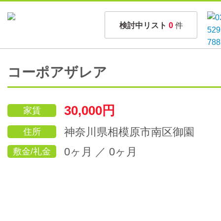
検討中リスト
0
件
コーポアザレア
30,000円
家賃
神奈川県相模原市南区御園
住所
0ヶ月 ／ 0ヶ月
敷金/礼金