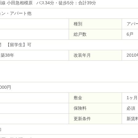
線 小田急相模原 バス34分・徒歩5分：合計39分
ョン・アパート他
種別
アパ
総戸数
6戸
問 【留学生】可
 築38年
改装年月
201
,000円
敷金
1ヶ月
保険料
必須
更新条件
新賃
約