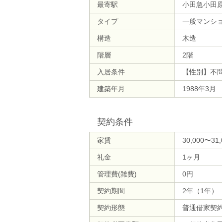
最寄駅
小田急小田原
タイプ
一般マンシ
構造
木造
階層
2階
入居条件
【性別】不
建築年月
1988年3月
契約条件
家賃
30,000〜31
礼金
1ヶ月
管理費(雑費)
0円
契約期間
2年（1年）
契約形態
普通借家契