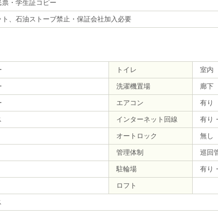
民票・学生証コピー
ット、石油ストーブ禁止・保証会社加入必要
ー
トイレ
室内
ー
洗濯機置場
廊下
ー
エアコン
有り
ス
インターネット回線
有り
オートロック
無し
管理体制
巡回
駐輪場
有り
ロフト
ス